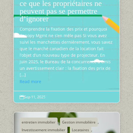
ce que les propriétaires ne
peuvent pas se permettre
d’ignorer
Comprendre la fixation des prix et pourquoi
Canopy Mgmt ne s’en mêle pas Si vous avez
suivi les manchettes dernièrement, vous savez
que le marché canadien de la location fait
l’objet d’un nouveau type de projecteur. En
juin 2025, le Bureau de la concurrence a émis
un avertissement clair : la fixation des prix de
[…]
Read more
Sep 11, 2025

,
,
entretien immobilier
Gestion immobilière
,
,
Investissement immobilier
Locataires