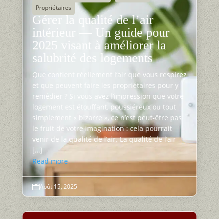
Propriétaires
Gérer la qualité de l’air
intérieur — Un guide pour
2025 visant à améliorer la
salubrité des logements
Que contient réellement l’air que vous respirez
et que peuvent faire les propriétaires pour y
remédier ? Si vous avez l’impression que votre
logement est étouffant, poussiéreux ou tout
simplement « bizarre », ce n’est peut-être pas
le fruit de votre imagination : cela pourrait
venir de la qualité de l’air. La qualité de l’air
[…]
Read more
Août 15, 2025
