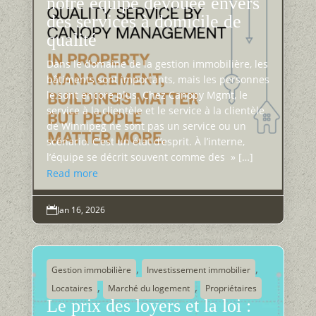
notre équipe dévouée envers
des services à domicile de
qualité
Dans le domaine de la gestion immobilière, les
bâtiments sont importants, mais les personnes
le sont encore plus. Chez Canopy Mgmt, le
service à la clientèle et le service à la clientèle
de Winnipeg ne sont pas un service ou un
scénario. C’est un état d’esprit. À l’interne,
l’équipe se décrit souvent comme des » […]
Read more
Jan 16, 2026

,
,
Gestion immobilière
Investissement immobilier
,
,
Locataires
Marché du logement
Propriétaires
Le prix des loyers et la loi :