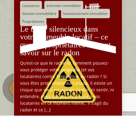
,
,
Locataires
entretien immobilier
,
,
Gestion immobilière
Investissement immobilier
Propriétaires
Le tueur silencieux dans
votre immeuble locatif – ce
que les propriétaires doivent
savoir sur le radon
Qu’est-ce que le radon et comment pouvez-
vous protéger votre propriété (et vos
locataires) contre l’exposition au radon ? Si
vous êtes propriétaire au Canada, il existe un
risque que vous ne pouvez ni voir, ni sentir, ni
entendre, mais qui pourrait nuire à vos
locataires en ce moment même.. Il s’agit du
radon et ce […]
Read more
Août 8, 2025
