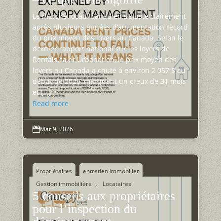
Le marché locatif canadien s’ajuste clairement
après plusieurs années d’augmentation record
du prix moyen des loyers au Canada. Selon le
dernier rapport national sur les loyers de
Rentals.ca et Urbanation, le prix moyen des
loyers au Canada a chuté à environ 2 057 $ au
début de 2026, marquant un creux de 31 mois
et […]
Read more
Mar 9, 2026

,
,
Propriétaires
entretien immobilier
,
Gestion immobilière
Locataires
5 conseils aux propriétaires
pour l’inspection du