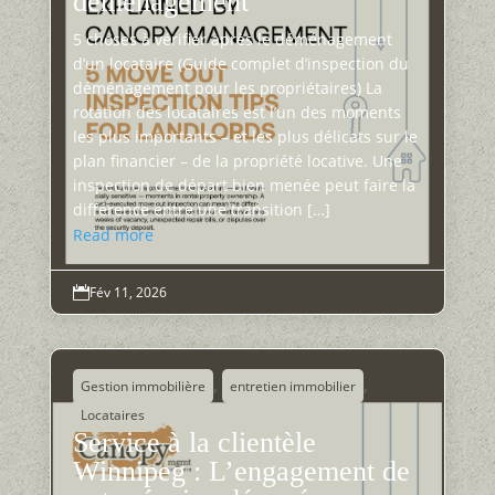
déménagement
5 choses à vérifier après le déménagement
d’un locataire (Guide complet d’inspection du
déménagement pour les propriétaires) La
rotation des locataires est l’un des moments
les plus importants – et les plus délicats sur le
plan financier – de la propriété locative. Une
inspection de départ bien menée peut faire la
différence entre une transition […]
Read more
Fév 11, 2026

,
,
Gestion immobilière
entretien immobilier
Locataires
Service à la clientèle
Winnipeg : L’engagement de