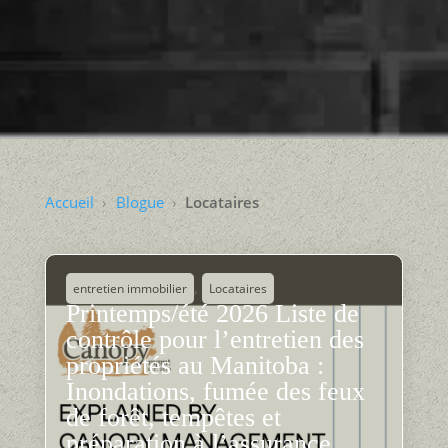
Accueil
Blogue
Locataires
,
entretien immobilier
Locataires
Printemps/été 2026 Liste de
contrôle pour l’entretien des
propriétés au Manitoba :
Inondations, fumée des feux
de forêt, tempêtes et
préparation à l’assurance