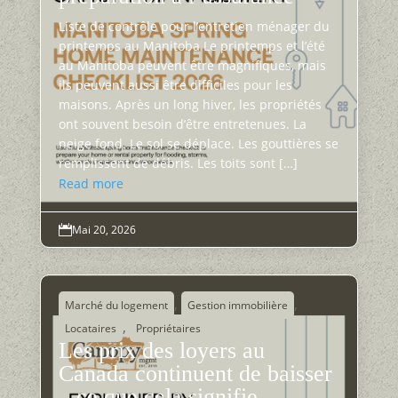
Liste de contrôle pour l’entretien ménager du
printemps au Manitoba Le printemps et l’été
au Manitoba peuvent être magnifiques, mais
ils peuvent aussi être difficiles pour les
maisons. Après un long hiver, les propriétés
ont souvent besoin d’être entretenues. La
neige fond. Le sol se déplace. Les gouttières se
remplissent de débris. Les toits sont […]
Read more
Mai 20, 2026

,
,
Marché du logement
Gestion immobilière
,
Locataires
Propriétaires
Les prix des loyers au
Canada continuent de baisser
– ce que cela signifie