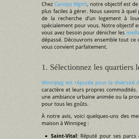
Chez
Canopy Mgmt
, notre objectif est d
plus faciles à gérer. Nous savons à quel 
de la recherche d’un logement à lou
spécialement pour vous. Notre objectif es
vous avez besoin pour dénicher les
meill
dépassé. Découvrons ensemble tout ce q
vous convient parfaitement.
1. Sélectionnez les quartiers 
Winnipeg est réputée pour la diversité 
caractère et leurs propres commodités. 
une ambiance urbaine animée ou la proximi
pour tous les goûts.
À notre avis, voici quelques-uns des mei
maison à Winnipeg :
Saint-Vital
: Réputé pour ses parcs 