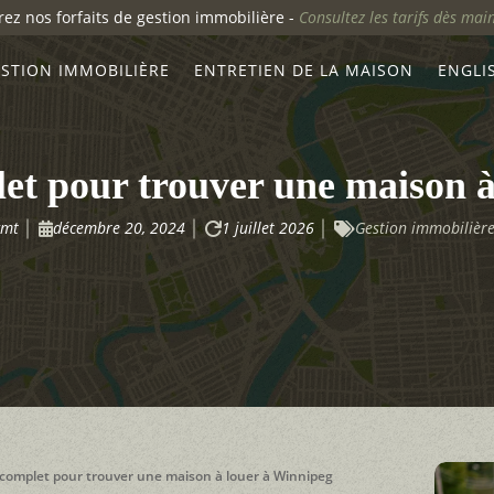
ez nos forfaits de gestion immobilière -
Consultez les tarifs dès mai
STION IMMOBILIÈRE
ENTRETIEN DE LA MAISON
ENGLI
et pour trouver une maison 
gmt
décembre 20, 2024
1 juillet 2026
Gestion immobilièr



 complet pour trouver une maison à louer à Winnipeg