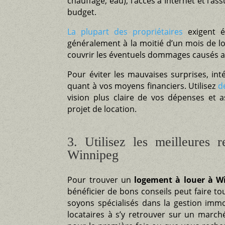
chauffage, eau), l’accès à Internet et l’a
budget.
La plupart des propriétaires
exigent é
généralement à la moitié d’un mois de lo
couvrir les éventuels dommages causés a
Pour éviter les mauvaises surprises, int
quant à vos moyens financiers. Utilisez
d
vision plus claire de vos dépenses et 
projet de location.
3. Utilisez les meilleures 
Winnipeg
Pour trouver un
logement à louer à W
bénéficier de bons conseils peut faire to
soyons spécialisés dans la gestion imm
locataires à s’y retrouver sur un march