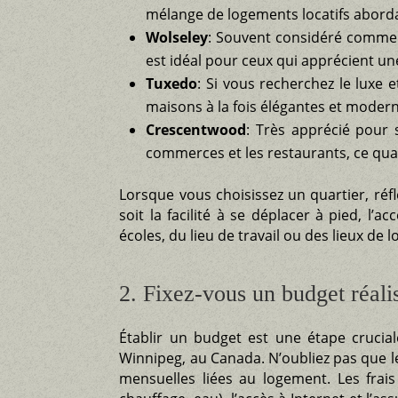
mélange de logements locatifs abor
Wolseley
: Souvent considéré comme l
est idéal pour ceux qui apprécient une
Tuxedo
: Si vous recherchez le luxe 
maisons à la fois élégantes et moderne
Crescentwood
: Très apprécié pour 
commerces et les restaurants, ce quar
Lorsque vous choisissez un quartier, réf
soit la facilité à se déplacer à pied, l
écoles, du lieu de travail ou des lieux de lo
2. Fixez-vous un budget réali
Établir un budget est une étape crucia
Winnipeg, au Canada. N’oubliez pas que l
mensuelles liées au logement. Les frais 