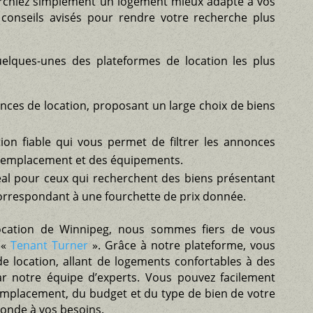
erchiez simplement un logement mieux adapté à vos
conseils avisés pour rendre votre recherche plus
uelques-unes des plateformes de location les plus
nnonces de location, proposant un large choix de biens
ion fiable qui vous permet de filtrer les annonces
 l’emplacement et des équipements.
éal pour ceux qui recherchent des biens présentant
correspondant à une fourchette de prix donnée.
location de Winnipeg, nous sommes fiers de vous
 «
Tenant Turner
». Grâce à notre plateforme, vous
de location, allant de logements confortables à des
ar notre équipe d’experts. Vous pouvez facilement
’emplacement, du budget et du type de bien de votre
ponde à vos besoins.