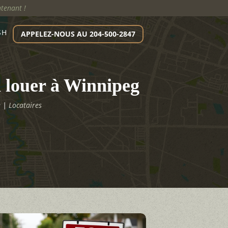
ntenant !
SH
APPELEZ-NOUS AU 204-500-2847
à louer à Winnipeg
e
|
Locataires