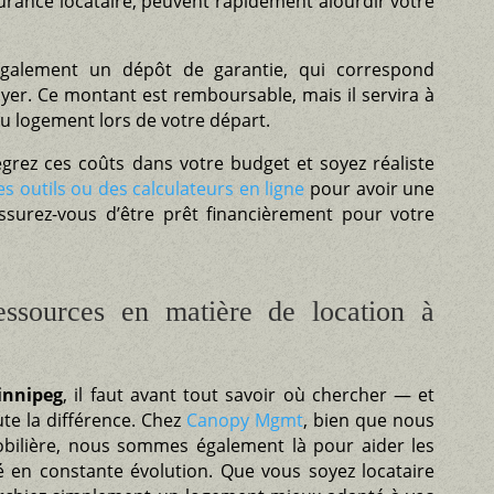
ssurance locataire, peuvent rapidement alourdir votre
galement un dépôt de garantie, qui correspond
yer. Ce montant est remboursable, mais il servira à
u logement lors de votre départ.
égrez ces coûts dans votre budget et soyez réaliste
es outils ou des calculateurs en ligne
pour avoir une
assurez-vous d’être prêt financièrement pour votre
ressources en matière de location à
innipeg
, il faut avant tout savoir où chercher — et
ute la différence. Chez
Canopy Mgmt
, bien que nous
obilière, nous sommes également là pour aider les
é en constante évolution. Que vous soyez locataire