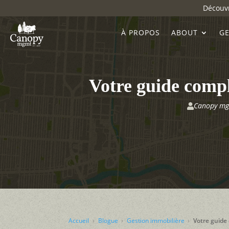
Découvr
À PROPOS
ABOUT
GE
Votre guide compl
Canopy m

Accueil
Blogue
Gestion immobilière
Votre guide