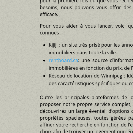
pour la première fois ou que vous rech
besoins, nous pouvons vous offrir des 
efficace.
Pour vous aider à vous lancer, voici q
connues :
Kijiji : un site très prisé pour les a
immobiliers dans toute la ville.
rentboard.ca
: une source d’informat
immobilières en fonction du prix, de
Réseau de location de Winnipeg : Id
des caractéristiques spécifiques ou 
Outre les principales plateformes de 
proposer notre propre service complet,
découvrirez un large éventail d’options 
propriétés spacieuses, toutes gérées p
affiner votre recherche en fonction de l
choix afin de trouver un logement qui ré