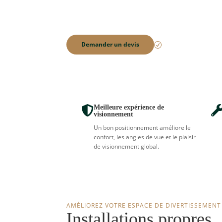
confort, l’apparence et le plaisir au quotidien.
téléviseurs et les composantes de cinéma ma
soigné et une finition nette.
Local. Fiable. Rec
Demander un devis
R
Meilleure expérience de

visionnement
Un bon positionnement améliore le
confort, les angles de vue et le plaisir
de visionnement global.
AMÉLIOREZ VOTRE ESPACE DE DIVERTISSEMENT
Installations propres.