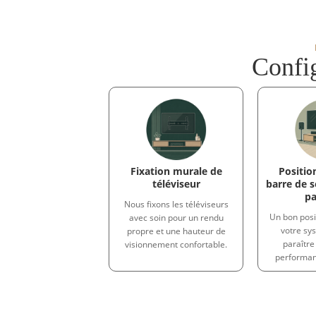
Config
Fixation murale de
Positi
téléviseur
barre de s
pa
Nous fixons les téléviseurs
Un bon pos
avec soin pour un rendu
votre sy
propre et une hauteur de
paraître 
visionnement confortable.
performan