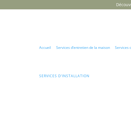
Découvr
Accueil
Services d’entretien de la maison
Services d
Installation de téléviseurs et de systèmes de ciné
SERVICES D’INSTALLATION
Installation de t
et de systèmes 
maison
Une installation de divertissement propre et b