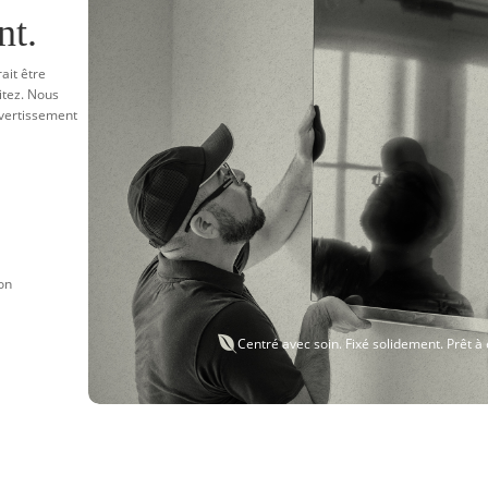
nt.
ait être
itez. Nous
ivertissement
ion

Centré avec soin. Fixé solidement. Prêt à 