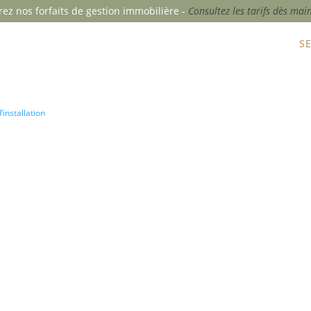
ez nos forfaits de gestion immobilière -
Consultez les tarifs dès mai
ACCUEIL
DEMANDE DE SERVICES
S
’installation
ma maison
éléviseurs
de cinéma
ien réalisée améliore le