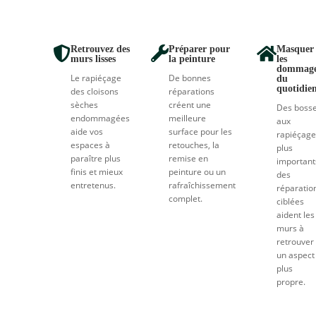
Retrouvez des
Préparer pour
Masquer



murs lisses
la peinture
les
dommage
Le rapiéçage
De bonnes
du
quotidie
des cloisons
réparations
sèches
créent une
Des boss
endommagées
meilleure
aux
aide vos
surface pour les
rapiéçage
espaces à
retouches, la
plus
paraître plus
remise en
important
finis et mieux
peinture ou un
des
entretenus.
rafraîchissement
réparatio
complet.
ciblées
aident les
murs à
retrouver
un aspect
plus
propre.