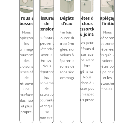
Trous &
Fissures
Dégâts
Têtes de
Rapiéçage
bosses
de
d’eau
clous
& finition
tension
ressorties
Nous
Une fois la
Nous
& joints
Les fissures
rapiéçons
source du
préparons
Les petits
peuvent
les
problème
les zones
défauts de
s’étendre
dommages
réglée, nous
réparées
surface
avec le
courants
aidons à
afin qu’elles
peuvent
temps.
des
réparer les
soient
être
Nous
cloisons
zones de
prêtes pour
gênants.
réparons
sèches afin
cloisons sèches
la peinture
Nous
les
de
endommagées.
et les
aidons à les
problèmes
retrouver
retouches
lisser pour
de
une
finales.
un aspect
fissuration
surface
plus propre.
courants
plus lisse
avant qu’ils
et plus
ne
propre.
s’aggravent.