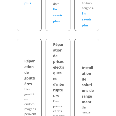
finition
plus
doit.
soignés.
En
En
savoir
savoir
plus
plus
Répar
ation
de
Répar
prises
ation
électri
Install
de
ques
ation
goutti
et
de
ères
d’inter
soluti
Des
rupte
ons de
gouttièr
urs
range
es
Des
ment
endom
prises
Un
magées
et des
rangem
peuvent
interrup