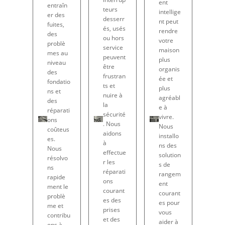
ent
entraîn
teurs
intellige
er des
desserr
nt peut
fuites,
és, usés
rendre
des
ou hors
votre
problè
service
maison
mes au
peuvent
plus
niveau
être
organis
des
frustran
ée et
fondatio
ts et
plus
ns et
nuire à
agréabl
des
la
e à
réparati
sécurité
vivre.
ons
. Nous
Nous
coûteus
aidons
installo
es.
à
ns des
Nous
effectue
solution
résolvo
r les
s de
ns
réparati
rangem
rapide
ons
ent
ment le
courant
courant
problè
es des
es pour
me et
prises
vous
contribu
et des
aider à
ons à