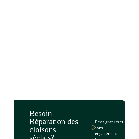
Besoin
Réparation des
Devis gratuits et
cloisons
sans
R
engagement
sèches?