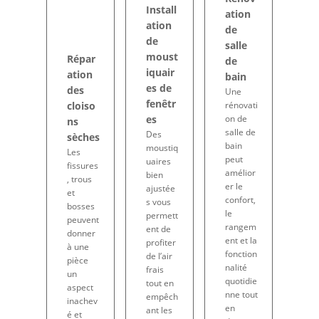
Install
ation
ation
de
de
salle
moust
Répar
de
iquair
ation
bain
es de
des
Une
fenêtr
rénovati
cloiso
es
on de
ns
salle de
Des
sèches
bain
moustiq
Les
peut
uaires
fissures
amélior
bien
, trous
er le
ajustée
et
confort,
s vous
bosses
le
permett
peuvent
rangem
ent de
donner
ent et la
profiter
à une
fonction
de l’air
pièce
nalité
frais
un
quotidie
tout en
aspect
nne tout
empêch
inachev
en
ant les
é et