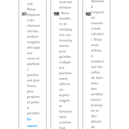
donnant
insectes
usé.
à
d’entrer
Nous
l'espace
. Nous
réparon
un
installo
s les
nouvea
ns et
cloisons
u look
remplaç
sèches
rafraîch
ons vos
endom
i. Nous
moustiq
magées
vous
uaires
afin que
aidons
pour
vos
à
qu’elles
murs et
modern
s’adapt
plafond
iser les
ent
s
salles
parfaite
paraiss
de bain
ment,
ent plus
avec
offrent
lisses,
des
un
plus
amélior
aspect
propres
ations
soigné
et prêts
pratiqu
et
à
es et
fonction
peindre.
des
nent
En
détails
comme
savoir
de
il se