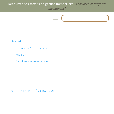
Découvrez nos forfaits de gestion immobilière -
Consultez les tarifs dès
maintenant !
APPELEZ-NOUS AU 204-500-2847
Accueil
Services d’entretien de la
maison
Services de réparation
Réparation des cloisons
sèches
SERVICES DE RÉPARATION
Réparation
des