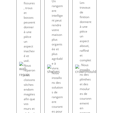
Un
Les
fissures
rangem
travaux
, trous
ent
de
et
intellige
finition
bosses
nt peut
donnent
peuvent
rendre
à une
donner
votre
pièce
à une
maison
un
pièce
plus
aspect
un
organis
abouti,
aspect
ée et
raffiné
inachev
plus
et
é et
agréabl
complet
usé.
e à
. Nous
Nous
vivre.
installo
réparon
Nous
ns des
s les
installo
plinthes
cloisons
ns des
et des
sèches
solution
moulur
endom
s de
es de
magées
rangem
couronn
afin que
ent
ement
vos
courant
en
murs et
es pour
portant