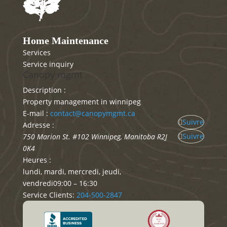
Home Maintenance
Services
Service inquiry
Canopy mgmt
Description :
Property management in winnipeg
E-mail :
contact@canopymgmt.ca
Suivre
Adresse :
Suivre
750 Marion St. #102
Winnipeg
,
Manitoba
R2J
0K4
Heures :
lundi, mardi, mercredi, jeudi,
vendredi
09:00 – 16:30
Service Clients:
204-500-2847