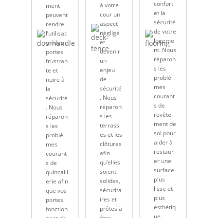
confort
à votre
ment
et la
cour un
peuvent
sécurité
aspect
rendre
de votre
négligé
l’utilisati
logeme
et
on des
nt. Nous
devenir
portes
réparon
un
frustran
s les
enjeu
te et
problè
de
nuire à
mes
sécurité
la
courant
. Nous
sécurité
s de
réparon
. Nous
revête
s les
réparon
ment de
terrass
s les
sol pour
es et les
problè
aider à
clôtures
mes
restaur
afin
courant
er une
qu’elles
s de
surface
soient
quincaill
plus
solides,
erie afin
lisse et
sécurita
que vos
plus
ires et
portes
esthétiq
prêtes à
fonction
ue.
être