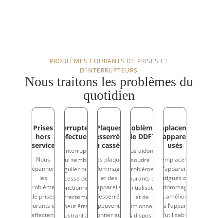
PROBLÈMES COURANTS DE PRISES ET
D’INTERRUPTEURS
Nous traitons les problèmes du
quotidien
Prises
Interrupteurs
Plaques
Problèmes
Remplacement
hors
défectueux
desserrées
de DDFT
d’appareils
service
ou cassées
usés
Un interrupteur
Nous aidons à
Nous
Des plaques
Le remplacement
qui semble
résoudre les
dépannons
endommagées
d’appareils
irrégulier ou qui
problèmes
les
et des
fatigués ou
cesse de
courants de
problèmes
appareils
endommagés
fonctionner
réinitialisation
de prises
desserrés
peut améliorer à
correctement
et de
courants qui
peuvent
la fois l’apparence
peut être
fonctionnalité
affectent
donner aux
et l’utilisabilité
frustrant au
des dispositifs