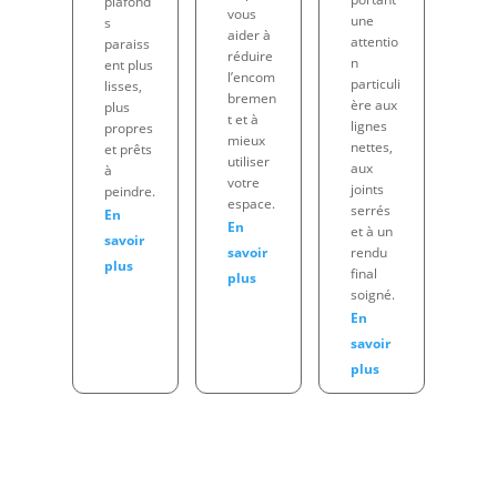
plafond
vous
une
s
aider à
attentio
paraiss
réduire
n
ent plus
l’encom
particuli
lisses,
bremen
ère aux
plus
t et à
lignes
propres
mieux
nettes,
et prêts
utiliser
aux
à
votre
joints
peindre.
espace.
serrés
En
En
et à un
savoir
savoir
rendu
plus
final
plus
soigné.
En
savoir
plus