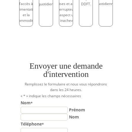
l’accès à
prises et aux
quotidienne.
quotidien.
DDFT.
l’alimentation
interrupteurs
et la
un aspect usé
commodité.
et inachevé.
Envoyer une demande
d'intervention
Remplissez le formulaire et nous vous répondrons
dans les 24 heures.
«
*
» indique les champs nécessaires
Nom
*
Prénom
Nom
Téléphone
*