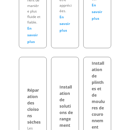
nent de
En
appréci
manièr
ées.
e plus
savoir
fluide et
En
plus
fiable.
savoir
En
plus
savoir
plus
Install
ation
de
plinth
Install
es et
Répar
ation
de
ation
de
moulu
des
soluti
res de
cloiso
ons de
couro
ns
range
nnem
sèches
ment
ent
Les