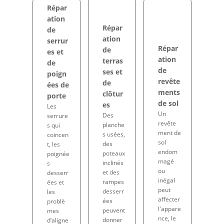
Répar
ation
Répar
de
ation
serrur
Répar
de
es et
ation
terras
de
de
ses et
poign
revête
de
ées de
ments
clôtur
porte
de sol
es
Les
Un
Des
serrure
revête
planche
s qui
ment de
s usées,
coincen
sol
des
t, les
endom
poteaux
poignée
magé
inclinés
s
ou
et des
desserr
inégal
rampes
ées et
peut
desserr
les
affecter
ées
problè
l'appare
peuvent
mes
nce, le
donner
d’aligne