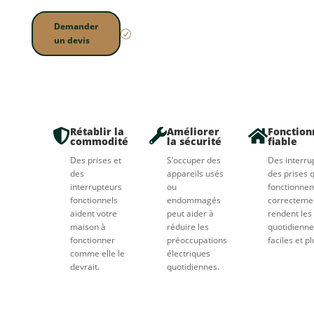
et plus fiable.
Local.
Demander
Fiable.
R
un devis
Reconnu.
Rétablir la
Améliorer
Fonctio



commodité
la sécurité
fiable
Des prises et
S’occuper des
Des interru
des
appareils usés
des prises q
interrupteurs
ou
fonctionnen
fonctionnels
endommagés
correcteme
aident votre
peut aider à
rendent les
maison à
réduire les
quotidienne
fonctionner
préoccupations
faciles et pl
comme elle le
électriques
devrait.
quotidiennes.