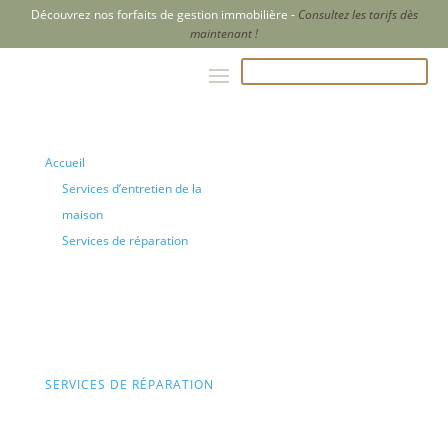
Découvrez nos forfaits de gestion immobilière -
Consultez les tarifs dès
maintenant !
APPELEZ-NOUS AU 204-500-2847
Accueil
Services d’entretien de la
maison
Services de réparation
Réparation de prises
électriques et
d’interrupteurs
SERVICES DE RÉPARATION
Réparation