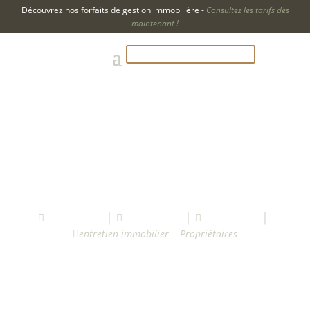
Découvrez nos forfaits de gestion immobilière -
Consultez les tarifs dès
maintenant !
APPELEZ-NOUS AU 204-500-2847
Conseils d’entretien
pour l’été que tout
propriétaire doit
connaître
Canopy mgmt
avril 17, 2025
1 juillet 2026



entretien immobilier
|
Propriétaires
