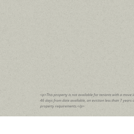
<p>This property is not available for tenants with a move 
46 days from date available, an eviction less than 7 years
property requirements.</p>