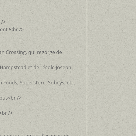
 />
ent !<br />
an Crossing, qui regorge de
 Hampstead et de l’école Joseph
n Foods, Superstore, Sobeys, etc.
 bus<br />
<br />
manderons jamais d’avancer de