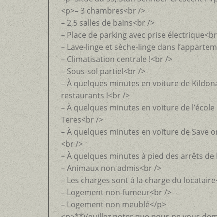
<p>– 3 chambres<br />
– 2,5 salles de bains<br />
– Place de parking avec prise électrique<br
– Lave-linge et sèche-linge dans l’appartem
– Climatisation centrale !<br />
– Sous-sol partiel<br />
– À quelques minutes en voiture de Kildon
restaurants !<br />
– À quelques minutes en voiture de l’école
Teres<br />
– À quelques minutes en voiture de Save o
<br />
– À quelques minutes à pied des arrêts de
– Animaux non admis<br />
– Les charges sont à la charge du locataire
– Logement non-fumeur<br />
– Logement non meublé</p>
<p>**Veuillez noter que nous ne vous de