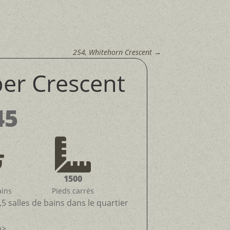
254, Whitehorn Crescent
→
ber Crescent
45


1500
ains
Pieds carrés
5 salles de bains dans le quartier
p>