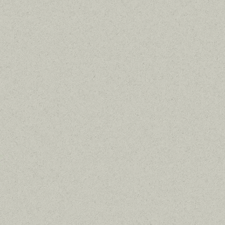








