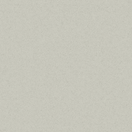








