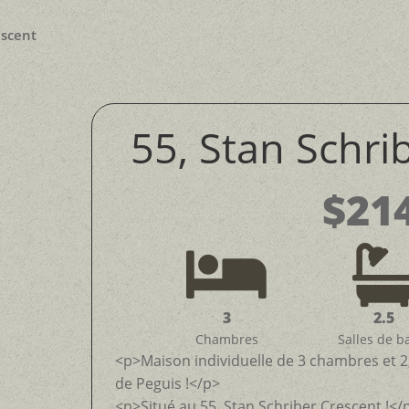
escent
55, Stan Schri
$21

3
2.5
Chambres
Salles de b
<p>Maison individuelle de 3 chambres et 2,
de Peguis !</p>
<p>Situé au 55, Stan Schriber Crescent !</