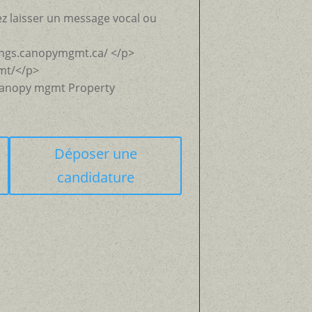
ez laisser un message vocal ou
kings.canopymgmt.ca/ </p>
mt/</p>
 Canopy mgmt Property
Déposer une
candidature