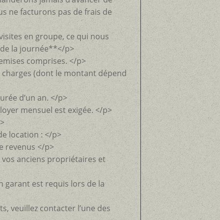
us ne facturons pas de frais de
visites en groupe, ce qui nous
 de la journée**</p>
 remises comprises. </p>
s charges (dont le montant dépend
rée d’un an. </p>
loyer mensuel est exigée. </p>
p>
 location : </p>
de revenus </p>
 vos anciens propriétaires et
n garant est requis lors de la
 veuillez contacter l’une des