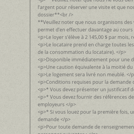
l’argent pour réserver une visite et que no
dossier**<br />
**Veuillez noter que nous organisons des 
permet d’en effectuer davantage au cours
<p>Le loyer s’élève à 2 145,00 $ par mois,
<p>Le locataire prend en charge toutes le
de la consommation du locataire). </p>
<p>Disponible immédiatement pour une du
<p>Une caution équivalente à la moitié du 
<p>Le logement sera livré non meublé. </
<p>Conditions requises pour la demande de
<p>* Vous devez présenter un justificatif 
<p>* Vous devez fournir des références de
employeurs </p>
<p>* Si vous louez pour la première fois, u
demande </p>
<p>Pour toute demande de renseignements,