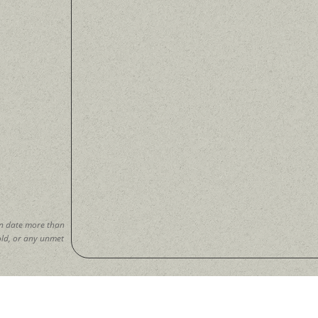
in date more than
 old, or any unmet