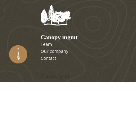
Canopy mgmt
Team
Our company
Contact
Canopy mgmt
Description :
Property management in winnipeg
E-mail :
contact@canopymgmt.ca
Adresse :
750 Marion St. #102
Winnipeg
,
Manitoba
R2J 0K4