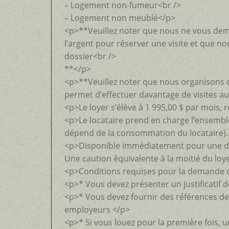
– Logement non-fumeur<br />
– Logement non meublé</p>
<p>**Veuillez noter que nous ne vous de
l’argent pour réserver une visite et que no
dossier<br />
**</p>
<p>**Veuillez noter que nous organisons d
permet d’effectuer davantage de visites a
<p>Le loyer s’élève à 1 995,00 $ par mois,
<p>Le locataire prend en charge l’ensembl
dépend de la consommation du locataire).
<p>Disponible immédiatement pour une du
Une caution équivalente à la moitié du loy
<p>Conditions requises pour la demande de
<p>* Vous devez présenter un justificatif 
<p>* Vous devez fournir des références de
employeurs </p>
<p>* Si vous louez pour la première fois, u