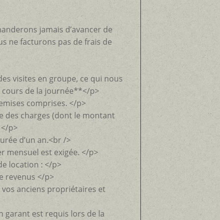
manderons jamais d’avancer de
us ne facturons pas de frais de
es visites en groupe, ce qui nous
u cours de la journée**</p>
 remises comprises. </p>
e des charges (dont le montant
 </p>
rée d’un an.<br />
er mensuel est exigée. </p>
 location : </p>
de revenus </p>
 vos anciens propriétaires et
n garant est requis lors de la