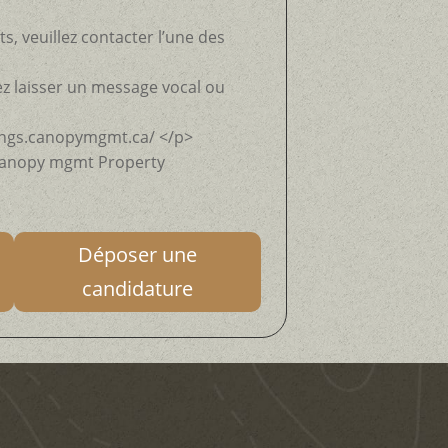
 veuillez contacter l’une des
ez laisser un message vocal ou
kings.canopymgmt.ca/ </p>
 Canopy mgmt Property
Déposer une
candidature