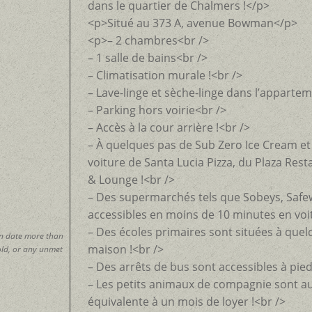
dans le quartier de Chalmers !</p>
<p>Situé au 373 A, avenue Bowman</p>
<p>– 2 chambres<br />
– 1 salle de bains<br />
– Climatisation murale !<br />
– Lave-linge et sèche-linge dans l’appartem
– Parking hors voirie<br />
– Accès à la cour arrière !<br />
– À quelques pas de Sub Zero Ice Cream e
voiture de Santa Lucia Pizza, du Plaza Res
& Lounge !<br />
– Des supermarchés tels que Sobeys, Safe
accessibles en moins de 10 minutes en voit
– Des écoles primaires sont situées à quel
in date more than
maison !<br />
 old, or any unmet
– Des arrêts de bus sont accessibles à pied
– Les petits animaux de compagnie sont a
équivalente à un mois de loyer !<br />