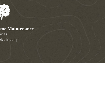
me Maintenance
vices
vice inquiry