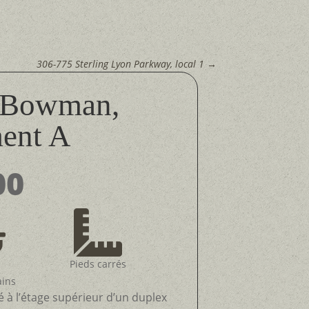
306-775 Sterling Lyon Parkway, local 1
→
e Bowman,
ment A
00


Pieds carrés
ains
à l’étage supérieur d’un duplex