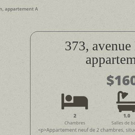
n, appartement A
373, avenu
apparte
$16

2
1.0
Chambres
Salles de b
<p>Appartement neuf de 2 chambres, situé 